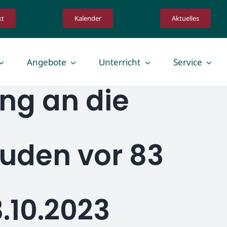
kt
Kalender
Aktuelles
Angebote
Unterricht
Service
ng an die
Lehrkräfte
schaft
Lehrkräfte
 Infos für Eltern
Orientierungspraktikum
Juden vor 83
Schulpraxissemester
.10.2023