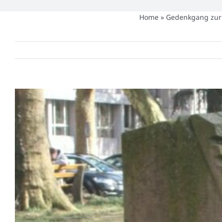
Home
»
Gedenkgang zur 
Zeige
grösseres
Bild