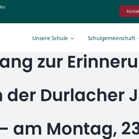
Uhr
Konta
Unsere Schule
Schulgemeinschaft
ng zur Erinneru
Schüler
Eltern
SMV
Fördergemein
Fahrradfreundliche Schule
Elternbeirat &
 der Durlacher 
Ehemalige
– am Montag, 23