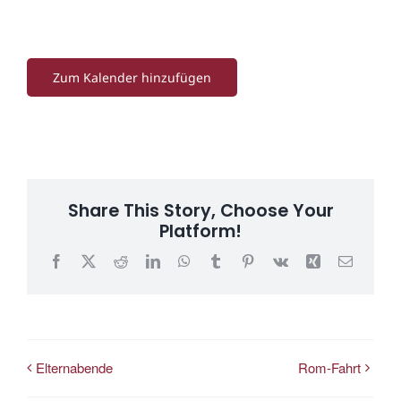
Zum Kalender hinzufügen
Share This Story, Choose Your
Platform!
Facebook
X
Reddit
LinkedIn
WhatsApp
Tumblr
Pinterest
Vk
Xing
E-
Mail
Elternabende
Rom-Fahrt