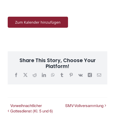
Zum Kalender hinzufügen
Share This Story, Choose Your
Platform!
Facebook
X
Reddit
LinkedIn
WhatsApp
Tumblr
Pinterest
Vk
Xing
E-
Mail
Vorweihnachtlicher
SMV-Vollversammlung
Gottesdienst (Kl. 5 und 6)