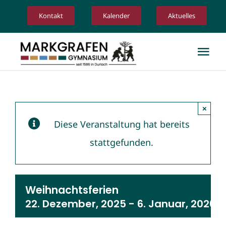
Zum
Kontakt
Kalender
Aktuelles
Inhalt
springen
Tog
Nav
Unsere Schule
×
Schulgemeinschaft
Diese Veranstaltung hat bereits
stattgefunden.
Angebote
Unterricht
Weihnachtsferien
22. Dezember, 2025
-
6. Januar, 2026
Service