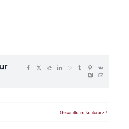
ur
Facebook
X
Reddit
LinkedIn
WhatsApp
Tumblr
Pinterest
Vk
Xing
E-
Mail
Gesamtlehrerkonferenz