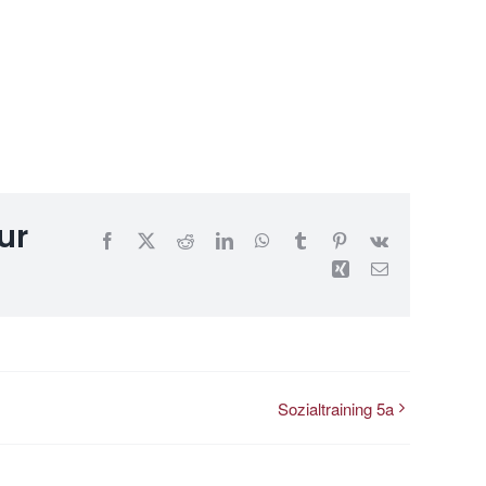
ur
Facebook
X
Reddit
LinkedIn
WhatsApp
Tumblr
Pinterest
Vk
Xing
E-
Mail
Sozialtraining 5a