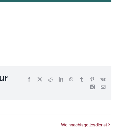
ur
Facebook
X
Reddit
LinkedIn
WhatsApp
Tumblr
Pinterest
Vk
Xing
E-
Mail
Weihnachtsgottesdienst