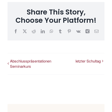
Share This Story,
Choose Your Platform!
Facebook
X
Reddit
LinkedIn
WhatsApp
Tumblr
Pinterest
Vk
Xing
E-
Mail
Abschlusspräsentationen
letzter Schultag
Seminarkurs