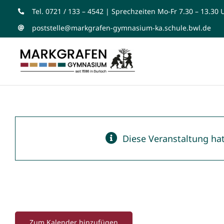
Zum
Tel. 0721 / 133 – 4542 | Sprechzeiten Mo-Fr 7.30 – 13.30 
Inhalt
poststelle@markgrafen-gymnasium-ka.schule.bwl.de
springen
Auftritt Kulturschule-
Seebühne im Zoo Karl
Diese Veranstaltung hat
20. Juni |13:30
-
14:30
Zum Kalender hinzufügen