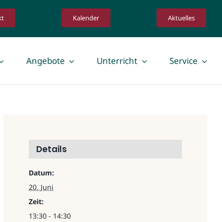
kt
Kalender
Aktuelles
Angebote
Unterricht
Service
Lehrkräfte
schaft
Lehrkräfte
 Infos für Eltern
Orientierungspraktikum
Details
Schulpraxissemester
Datum:
20. Juni
Zeit:
13:30 - 14:30