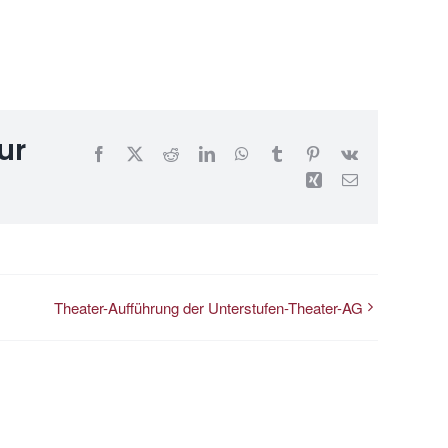
ur
Facebook
X
Reddit
LinkedIn
WhatsApp
Tumblr
Pinterest
Vk
Xing
E-
Mail
Theater-Aufführung der Unterstufen-Theater-AG