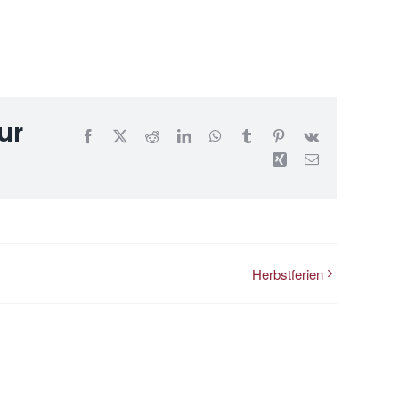
ur
Facebook
X
Reddit
LinkedIn
WhatsApp
Tumblr
Pinterest
Vk
Xing
E-
Mail
Herbstferien