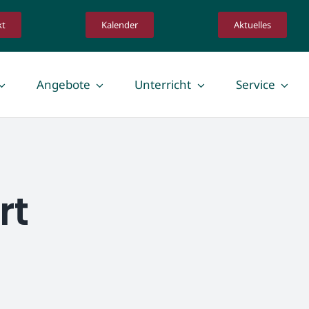
kt
Kalender
Aktuelles
Angebote
Unterricht
Service
Lehrkräfte
schaft
Lehrkräfte
 Infos für Eltern
Orientierungspraktikum
rt
Schulpraxissemester