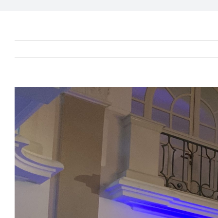
Zeige
grösseres
Bild