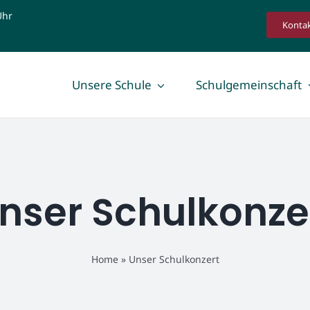
Uhr
Konta
Unsere Schule
Schulgemeinschaft
Schüler
Eltern
SMV
Fördergemein
Fahrradfreundliche Schule
Elternbeirat &
nser Schulkonze
Ehemalige
Home
»
Unser Schulkonzert