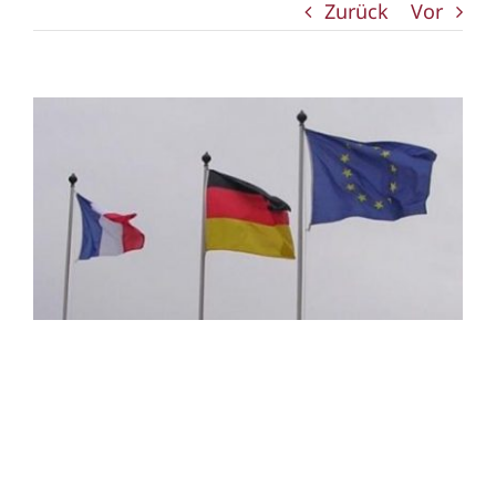
Zurück
Vor
Zeige
grösseres
Bild