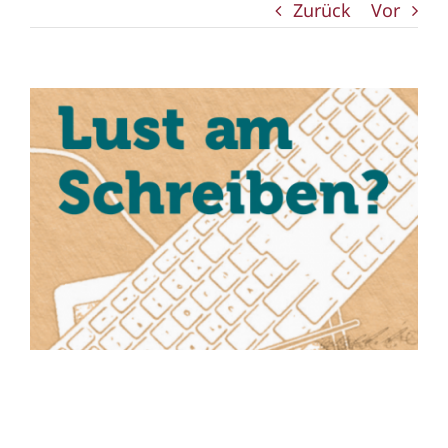
Zurück
Vor
Zeige
grösseres
Bild
Schreibwettbewerb 2023