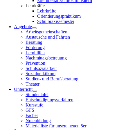
Elternbeirat & Infos für Eltern
Lehrkräfte
Lehrkräfte
Orientierungspraktikum
Schulpraxissemester
Angebote
Arbeitsgemeinschaften
Austausche und Fahrten
Beratung
Förderung
Lernhilfen
Nachmittagsbetreuung
Prävention
Schulsozialarbeit
Sozialpraktikum
Studien- und Berufsberatung
Theater
Unterricht
Stundentafel
Entschuldigungsverfahren
Kursstufe
GFS
Fächer
Notenbildung
Materialliste für unsere neuen 5er