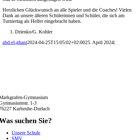
Herzlichen Glückwunsch an alle Spieler und die Coaches! Vielen
Dank an unsere älteren Schülerinnen und Schüler, die sich am
Turniertag als Helfer eingebracht haben.
Drienko/G. Kohler
abd-el-ghani
2024-04-25T15:05:02+02:00
25. April 2024
|
Markgrafen-Gymnasium
Gymnasiumstr. 1-3
76227 Karlsruhe-Durlach
Was suchen Sie?
Unsere Schule
SMV