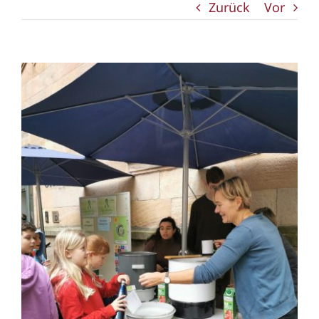
Zurück
Vor
Zeige
grösseres
Bild