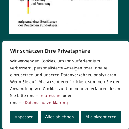
Wir schätzen Ihre Privatsphäre
Wir verwenden Cookies, um Ihr Surferlebnis zu
verbessern, personalisierte Anzeigen oder Inhalte
einzusetzen und unseren Datenverkehr zu analysieren.
Wenn Sie auf „Alle akzeptieren" klicken, stimmen Sie der
© Copyright 2026 Markgrafen-Gymnasium. Alle Rechte
Anwendung von Cookies zu. Um mehr zu erfahren, lesen
vorbehalten |
Impressum
|
Datenschutzerklärung
|
Sie bitte unser
Impressum
oder
Rechtliche Hinweise
unsere
Datenschutzerklärung
Anpassen
Alles ablehnen
Alle akzeptieren