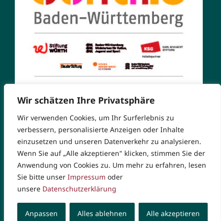
Wir schätzen Ihre Privatsphäre
Wir verwenden Cookies, um Ihr Surferlebnis zu
verbessern, personalisierte Anzeigen oder Inhalte
einzusetzen und unseren Datenverkehr zu analysieren.
Wenn Sie auf „Alle akzeptieren" klicken, stimmen Sie der
© Copyright 2026 Markgrafen-Gymnasium. Alle Rechte
Anwendung von Cookies zu. Um mehr zu erfahren, lesen
vorbehalten |
Impressum
|
Datenschutzerklärung
|
Sie bitte unser
Impressum
oder
Rechtliche Hinweise
unsere
Datenschutzerklärung
Anpassen
Alles ablehnen
Alle akzeptieren