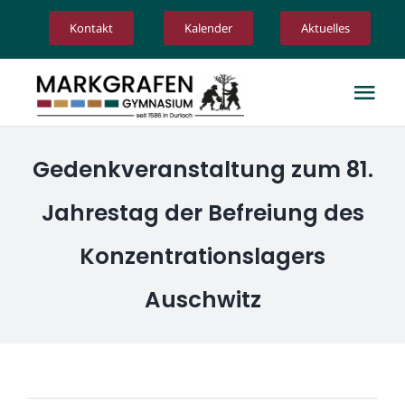
Zum
Kontakt
Kalender
Aktuelles
Inhalt
springen
Tog
Nav
Unsere Schule
Gedenkveranstaltung zum 81.
Jahrestag der Befreiung des
Schulgemeinschaft
Konzentrationslagers
Angebote
Auschwitz
Unterricht
Service