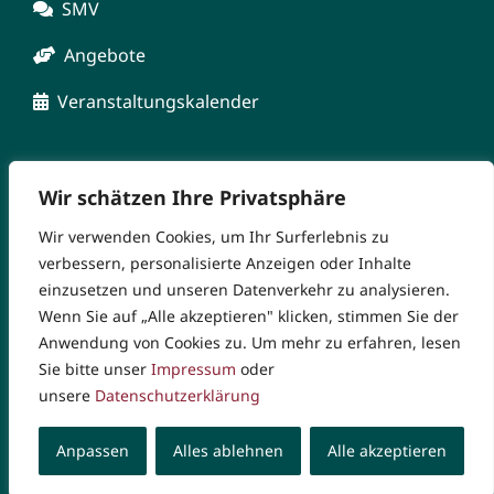
SMV
Angebote
Veranstaltungskalender
Wir schätzen Ihre Privatsphäre
Wir verwenden Cookies, um Ihr Surferlebnis zu
verbessern, personalisierte Anzeigen oder Inhalte
einzusetzen und unseren Datenverkehr zu analysieren.
Wenn Sie auf „Alle akzeptieren" klicken, stimmen Sie der
© Copyright 2026 Markgrafen-Gymnasium. Alle Rechte
Anwendung von Cookies zu. Um mehr zu erfahren, lesen
vorbehalten |
Impressum
|
Datenschutzerklärung
|
Sie bitte unser
Impressum
oder
Rechtliche Hinweise
unsere
Datenschutzerklärung
Anpassen
Alles ablehnen
Alle akzeptieren