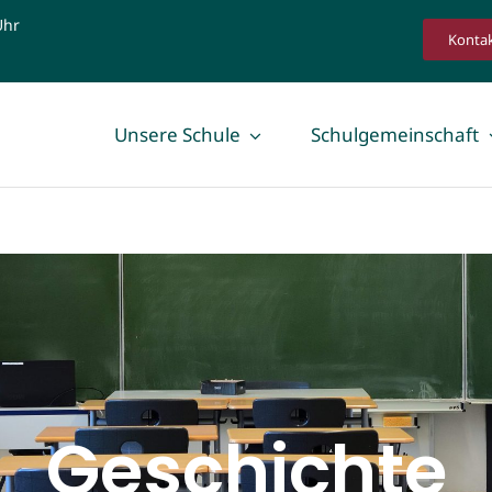
Uhr
Konta
Unsere Schule
Schulgemeinschaft
Schüler
Eltern
SMV
Fördergemein
Fahrradfreundliche Schule
Elternbeirat &
Ehemalige
Geschichte