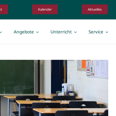
kt
Kalender
Aktuelles
Angebote
Unterricht
Service
Lehrkräfte
schaft
Lehrkräfte
 Infos für Eltern
Orientierungspraktikum
Schulpraxissemester