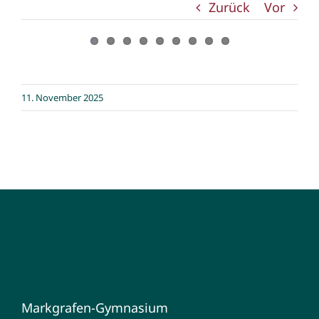
Zurück
Vor
Zeige
11. November 2025
grösseres
Bild
Markgrafen-Gymnasium